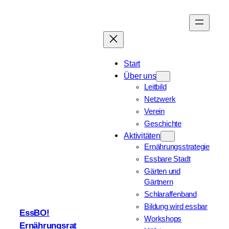
Zum
Inhalt
springen
Start
Über uns
Leitbild
Netzwerk
Verein
Geschichte
Aktivitäten
Ernährungsstrategie
Essbare Stadt
Gärten und
Gärtnern
Schlaraffenband
Bildung wird essbar
EssBO!
Workshops
Ernährungsrat