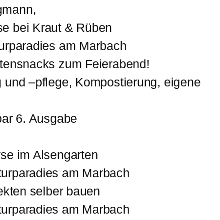
rgmann,
se bei Kraut & Rüben
aturparadies am Marbach
aktensnacks zum Feierabend!
g und –pflege, Kompostierung, eigene
bar 6. Ausgabe
l
rse im Alsengarten
turparadies am Marbach
sekten selber bauen
turparadies am Marbach