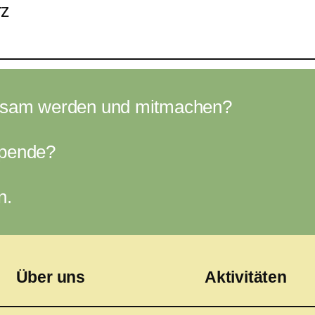
rz
ksam werden und mitmachen?
Spende?
n.
Über uns
Aktivitäten